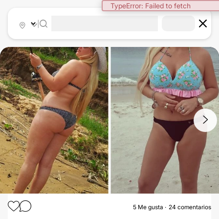
|
1
/
9
5
Me gusta
24 comentarios
MASTOPEXIA