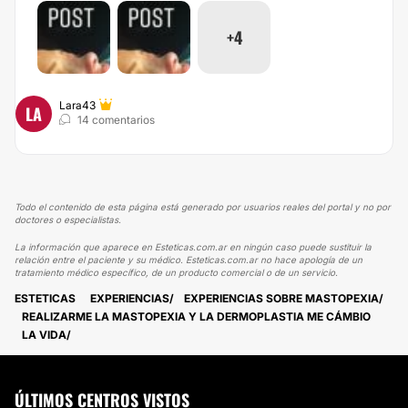
+4
Lara43
LA
14 comentarios
Todo el contenido de esta página está generado por usuarios reales del portal y no por
doctores o especialistas.
La información que aparece en Esteticas.com.ar en ningún caso puede sustituir la
relación entre el paciente y su médico. Esteticas.com.ar no hace apología de un
tratamiento médico específico, de un producto comercial o de un servicio.
ESTETICAS
EXPERIENCIAS
EXPERIENCIAS SOBRE MASTOPEXIA
REALIZARME LA MASTOPEXIA Y LA DERMOPLASTIA ME CÁMBIO
LA VIDA
ÚLTIMOS CENTROS VISTOS