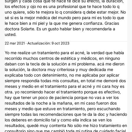
surgen y cada cosa que te hace te dice su efecto, la duración,
los efectos y ojo no es una profesional que te hace todo lo q
uno quiere, sólo te mejora lo q considera q debe estar mejor. No
sé si es la mejor médica del mundo pero para mí es todo lo que
le hace bien a mi piel y la que me genera confianza. Gracias
doctora Solarte. Es un gusto hablar bien y recomendarla a
usted.
22 mar 2021 · Actualización: 9 oct 2023
Yo me realize un tratamiento para el acné, la verdad que había
recorrido muchos centros de estética y médicos, en ninguno
daban con la tecla de la solución a mi problema. acá me dieron
la solución, la doctora muy criteriosa y muy dedicada me
explicaba todo con detenimiento, no me aplicaba por aplicar
siempre respondía todas mis consultas, en total me demoré dos
meses y medio en el tratamiento para el acné y mi cara hoy es
otra. yo recomiendo hacer el tratamiento porque es efectivo,
hay que tener un poco de paciencia porque no vas a ver los
resultados de la noche a la mañana, en mi caso fueron dos
meses y medio que estuve en tratamiento, pero escuchando
siempre todas las recomendaciones que te da la doc y haciendo
los deberes en domicilio tal y como ella indica se ven los
resultados, quedé muy contenta No sólo me hizo tratamiento en
consultorio sino que me cambió toda mi rutina de cuidado facial,