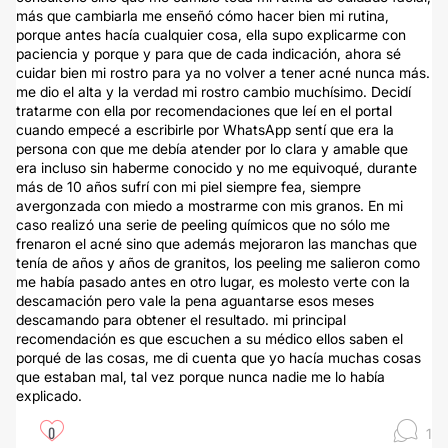
más que cambiarla me enseñó cómo hacer bien mi rutina,
porque antes hacía cualquier cosa, ella supo explicarme con
paciencia y porque y para que de cada indicación, ahora sé
cuidar bien mi rostro para ya no volver a tener acné nunca más.
me dio el alta y la verdad mi rostro cambio muchísimo. Decidí
tratarme con ella por recomendaciones que leí en el portal
cuando empecé a escribirle por WhatsApp sentí que era la
persona con que me debía atender por lo clara y amable que
era incluso sin haberme conocido y no me equivoqué, durante
más de 10 años sufrí con mi piel siempre fea, siempre
avergonzada con miedo a mostrarme con mis granos. En mi
caso realizó una serie de peeling químicos que no sólo me
frenaron el acné sino que además mejoraron las manchas que
tenía de años y años de granitos, los peeling me salieron como
me había pasado antes en otro lugar, es molesto verte con la
descamación pero vale la pena aguantarse esos meses
descamando para obtener el resultado. mi principal
recomendación es que escuchen a su médico ellos saben el
porqué de las cosas, me di cuenta que yo hacía muchas cosas
que estaban mal, tal vez porque nunca nadie me lo había
explicado.
0
1