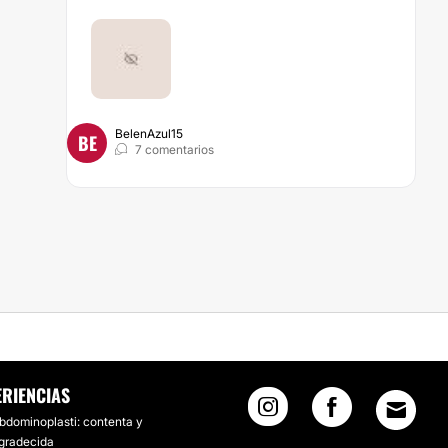
BelenAzul15
BE
7 comentarios
ERIENCIAS
bdominoplasti: contenta y
gradecida