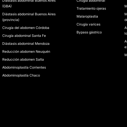
Diástasis abdominal Buenos Aires
Cirugía abdominal
(GBA)
M
Tratamiento ojeras
Diástasis abdominal Buenos Aires
M
Malaroplastia
(provincia)
d
Cirugía varices
Cirugía del abdomen Córdoba
A
Bypass gástrico
l
Cirugía abdominal Santa Fe
A
Diástasis abdominal Mendoza
e
Reducción abdomen Neuquén
M
Reducción abdomen Salta
Abdominoplastía Corrientes
Abdominoplastía Chaco