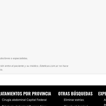
doctores o especialistas.
ción entre el paciente y su médico. Esteticas.com.ar no hace
io.
TÍA
INCREÍBLE ABDOMINOPLASTIA CON LIPO
RATAMIENTOS POR PROVINCIA
OTRAS BÚSQUEDAS
EXP
Cirugía abdominal Capital Federal
Eliminar estrías
A
a