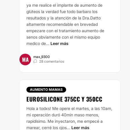
ya me realice el implante de aumento de
glúteos la verdad fue todo barbaro los
resultados y la atención de la Dra.Datto
altamente recomendable en brevedad
empezare con el tratamiento aumento de
senos obviamente con el mismo equipo
medico de...
Leer más
max_9300
MA
28 comentarios
AUMENTO MAMAS
EUROSILICONE 375CC Y 350CC
Hola a todxs! Me opere el martes, a las 10am,
mi operación duró 40min maso menos,
rapidísimo. Me inyectaron, me empecé a
marear, cerré los ojos...
Leer más