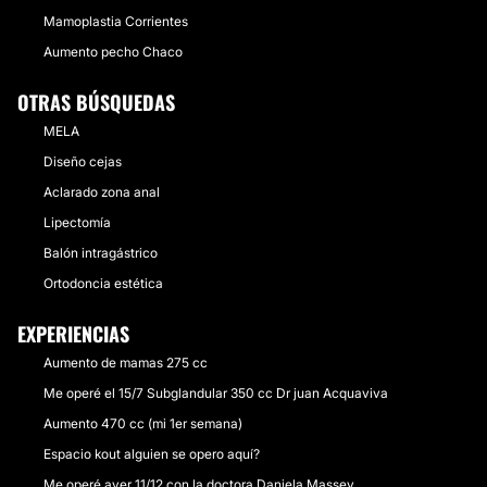
Mamoplastia Corrientes
Aumento pecho Chaco
OTRAS BÚSQUEDAS
MELA
Diseño cejas
Aclarado zona anal
Lipectomía
Balón intragástrico
Ortodoncia estética
EXPERIENCIAS
Aumento de mamas 275 cc
Me operé el 15/7 Subglandular 350 cc Dr juan Acquaviva
Aumento 470 cc (mi 1er semana)
Espacio kout alguien se opero aquí?
Me operé ayer 11/12 con la doctora Daniela Massey