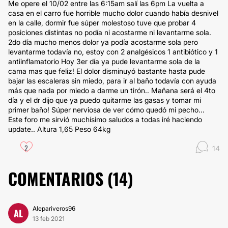
Me opere el 10/02 entre las 6:15am salí las 6pm La vuelta a
casa en el carro fue horrible mucho dolor cuando había desnivel
en la calle, dormir fue súper molestoso tuve que probar 4
posiciones distintas no podía ni acostarme ni levantarme sola.
2do día mucho menos dolor ya podía acostarme sola pero
levantarme todavía no, estoy con 2 analgésicos 1 antibiótico y 1
antiinflamatorio Hoy 3er día ya pude levantarme sola de la
cama mas que feliz! El dolor disminuyó bastante hasta pude
bajar las escaleras sin miedo, para ir al baño todavía con ayuda
más que nada por miedo a darme un tirón.. Mañana será el 4to
día y el dr dijo que ya puedo quitarme las gasas y tomar mi
primer baño! Súper nerviosa de ver cómo quedó mi pecho...
Este foro me sirvió muchísimo saludos a todas iré haciendo
update.. Altura 1,65 Peso 64kg
2
14
COMENTARIOS (
14
)
Alepariveros96
AL
13 feb 2021