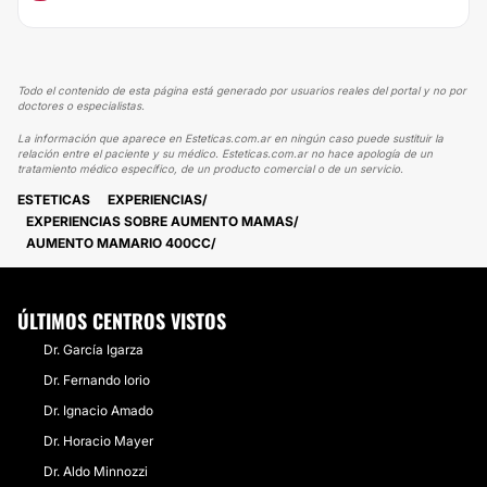
Todo el contenido de esta página está generado por usuarios reales del portal y no por
doctores o especialistas.
La información que aparece en Esteticas.com.ar en ningún caso puede sustituir la
relación entre el paciente y su médico. Esteticas.com.ar no hace apología de un
tratamiento médico específico, de un producto comercial o de un servicio.
ESTETICAS
EXPERIENCIAS
EXPERIENCIAS SOBRE AUMENTO MAMAS
AUMENTO MAMARIO 400CC
ÚLTIMOS CENTROS VISTOS
Dr. García Igarza
Dr. Fernando Iorio
Dr. Ignacio Amado
Dr. Horacio Mayer
Dr. Aldo Minnozzi