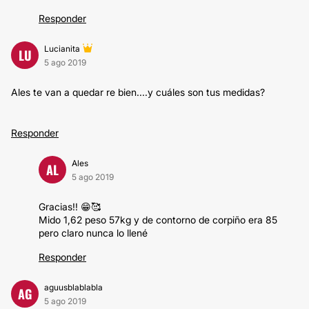
Responder
Lucianita
LU
5 ago 2019
Ales te van a quedar re bien....y cuáles son tus medidas?
Responder
Ales
AL
5 ago 2019
Gracias!! 😁🥰
Mido 1,62 peso 57kg y de contorno de corpiño era 85
pero claro nunca lo llené
Responder
aguusblablabla
AG
5 ago 2019