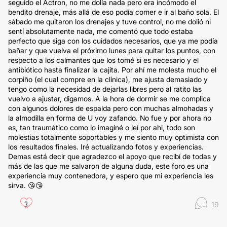
seguido el Actron, no me dolía nada pero era incómodo el
bendito drenaje, más allá de eso podía comer e ir al baño sola. El
sábado me quitaron los drenajes y tuve control, no me dolió ni
sentí absolutamente nada, me comentó que todo estaba
perfecto que siga con los cuidados necesarios, que ya me podía
bañar y que vuelva el próximo lunes para quitar los puntos, con
respecto a los calmantes que los tomé si es necesario y el
antibiótico hasta finalizar la cajita. Por ahí me molesta mucho el
corpiño (el cual compre en la clínica), me ajusta demasiado y
tengo como la necesidad de dejarlas libres pero al ratito las
vuelvo a ajustar, digamos. A la hora de dormir se me complica
con algunos dolores de espalda pero con muchas almohadas y
la almodilla en forma de U voy zafando. No fue y por ahora no
es, tan traumático como lo imaginé o leí por ahi, todo son
molestias totalmente soportables y me siento muy optimista con
los resultados finales. Iré actualizando fotos y experiencias.
Demas está decir que agradezco el apoyo que recibí de todas y
más de las que me salvaron de alguna duda, este foro es una
experiencia muy contenedora, y espero que mi experiencia les
sirva. 😘😘
3
19