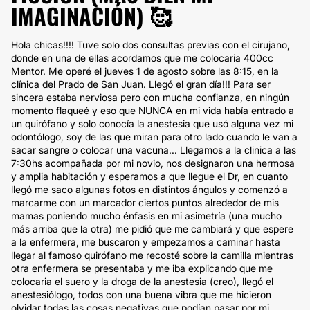
IMAGINACIÓN) 🥰
Hola chicas!!!! Tuve solo dos consultas previas con el cirujano,
donde en una de ellas acordamos que me colocaria 400cc
Mentor. Me operé el jueves 1 de agosto sobre las 8:15, en la
clínica del Prado de San Juan. Llegó el gran día!!! Para ser
sincera estaba nerviosa pero con mucha confianza, en ningún
momento flaqueé y eso que NUNCA en mi vida había entrado a
un quirófano y solo conocía la anestesia que usó alguna vez mi
odontólogo, soy de las que miran para otro lado cuando le van a
sacar sangre o colocar una vacuna... Llegamos a la clinica a las
7:30hs acompañada por mi novio, nos designaron una hermosa
y amplia habitación y esperamos a que llegue el Dr, en cuanto
llegó me saco algunas fotos en distintos ángulos y comenzó a
marcarme con un marcador ciertos puntos alrededor de mis
mamas poniendo mucho énfasis en mi asimetría (una mucho
más arriba que la otra) me pidió que me cambiará y que espere
a la enfermera, me buscaron y empezamos a caminar hasta
llegar al famoso quirófano me recosté sobre la camilla mientras
otra enfermera se presentaba y me iba explicando que me
colocaria el suero y la droga de la anestesia (creo), llegó el
anestesiólogo, todos con una buena vibra que me hicieron
olvidar todas las cosas negativas que podían pasar por mi