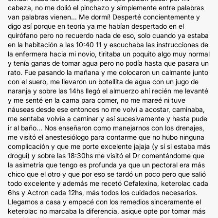
cabeza, no me dolió el pinchazo y simplemente entre palabras
van palabras vienen... Me dormí! Desperté concientemente y
digo así porque en teoría ya me habían despertado en el
quirófano pero no recuerdo nada de eso, solo cuando ya estaba
en la habitación a las 10:40 11 y escuchaba las instrucciones de
la enfermera hacia mi novio, tiritaba un poquito algo muy normal
y tenía ganas de tomar agua pero no podía hasta que pasara un
rato. Fue pasando la mañana y me colocaron un calmante junto
con el suero, me llevaron un botellita de agua con un jugo de
naranja y sobre las 14hs llegó el almuerzo ahí recién me levanté
y me senté en la cama para comer, no me mareé ni tuve
náuseas desde ese entonces no me volví a acostar, caminaba,
me sentaba volvía a caminar y así sucesivamente y hasta pude
ir al baño... Nos enseñaron como manejarnos con los drenajes,
me visitó el anestesiólogo para contarme que no hubo ninguna
complicación y que me porte excelente jajaja (y sí si estaba más
drogui) y sobre las 18:30hs me visitó el Dr comentándome que
la asimetría que tengo es profunda ya que un pectoral era más
chico que el otro y que por eso se tardó un poco pero que salió
todo excelente y además me recetó Cefalexina, keterolac cada
6hs y Actron cada 12hs, más todos los cuidados necesarios.
Llegamos a casa y empecé con los remedios sinceramente el
keterolac no marcaba la diferencia, asique opte por tomar más