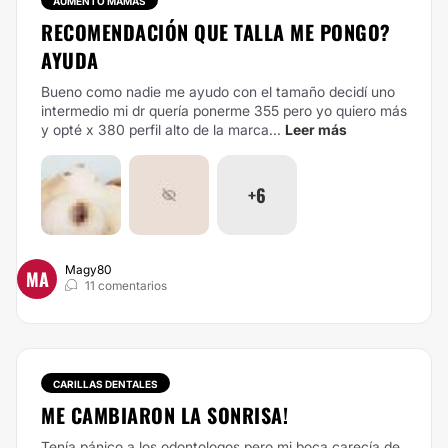
AUMENTO MAMAS
RECOMENDACIÓN QUE TALLA ME PONGO?
AYUDA
Bueno como nadie me ayudo con el tamaño decidí uno
intermedio mi dr quería ponerme 355 pero yo quiero más
y opté x 380 perfil alto de la marca...
Leer más
+6
Magy80
MA
11 comentarios
CARILLAS DENTALES
ME CAMBIARON LA SONRISA!
Tenía pánico a los odontologos pero mi boca carecía de