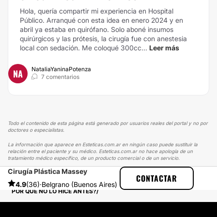
Hola, quería compartir mi experiencia en Hospital
Público. Arranqué con esta idea en enero 2024 y en
abril ya estaba en quirófano. Solo aboné insumos
quirúrgicos y las prótesis, la cirugía fue con anestesia
local con sedación. Me coloqué 300cc...
Leer más
NataliaYaninaPotenza
NA
7 comentarios
Todo el contenido de esta página está generado por usuarios reales del portal y no por
doctores o especialistas.
La información que aparece en Esteticas.com.ar en ningún caso puede sustituir la
relación entre el paciente y su médico. Esteticas.com.ar no hace apología de un
tratamiento médico específico, de un producto comercial o de un servicio.
Cirugía Plástica Massey
ESTETICAS
EXPERIENCIAS
CONTACTAR
EXPERIENCIAS SOBRE AUMENTO MAMAS
4.9
(36)
·
Belgrano (Buenos Aires)
POR QUE NO LO HICE ANTES?