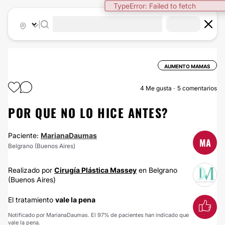
TypeError: Failed to fetch
|
AUMENTO MAMAS
4
Me gusta
5 comentarios
POR QUE NO LO HICE ANTES?
Paciente:
MarianaDaumas
MA
Belgrano (Buenos Aires)
Realizado por
Cirugía Plástica Massey
en Belgrano
(Buenos Aires)
El tratamiento
vale la pena
Notificado por MarianaDaumas. El 97% de pacientes han indicado que
vale la pena.