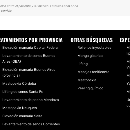
ción entre el paciente y su médico. Esteticas.com.ar no
servicio.
MASTOPEXIA CON IMPLANTES CON LA DRA MARIANA BOUVIER
RATAMIENTOS POR PROVINCIA
OTRAS BÚSQUEDAS
EXPE
Elevación mamaria Capital Federal
Rellenos inyectables
Ma
li
Levantamiento de senos Buenos
Manga gástrica
Aires (GBA)
Ma
Lifting
Vi
Elevación mamaria Buenos Aires
Masajes tonificante
(provincia)
Ma
Mastopexia
Mastopexia Córdoba
Ya
Peeling químico
Lifting de senos Santa Fe
M
Levantamiento de pecho Mendoza
Un
co
Mastopexia Neuquén
Elevación mamaria Salta
Levantamiento de senos Corrientes