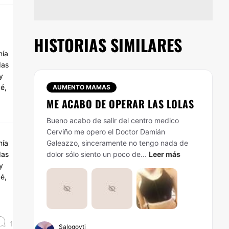
HISTORIAS SIMILARES
nía
das
y
é,
AUMENTO MAMAS
ME ACABO DE OPERAR LAS LOLAS
Bueno acabo de salir del centro medico
Cerviño me opero el Doctor Damián
nía
Galeazzo, sinceramente no tengo nada de
das
dolor sólo siento un poco de...
Leer más
y
é,
1
Salogoyti