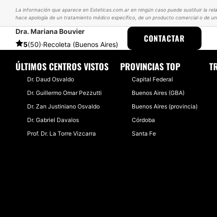
La información que aparece en Esteticas.com.ar en ningún caso puede sustituir la rela
hace apología de un tratamiento médico específico, de un producto comercial o de un 
Dra. Mariana Bouvier
ESTETICAS
EXPERIENCIAS
EXPERIENCIAS SOBRE MASTOPEXIA
CONTACTAR
5
(50)
·
Recoleta (Buenos Aires)
ÚLTIMOS CENTROS VISTOS
PROVINCIAS TOP
T
Dr. Daud Osvaldo
Capital Federal
Dr. Guillermo Omar Pezzutti
Buenos Aires (GBA)
Dr. Zan Justiniano Osvaldo
Buenos Aires (provincia)
Dr. Gabriel Davalos
Córdoba
Prof. Dr. La Torre Vizcarra
Santa Fe