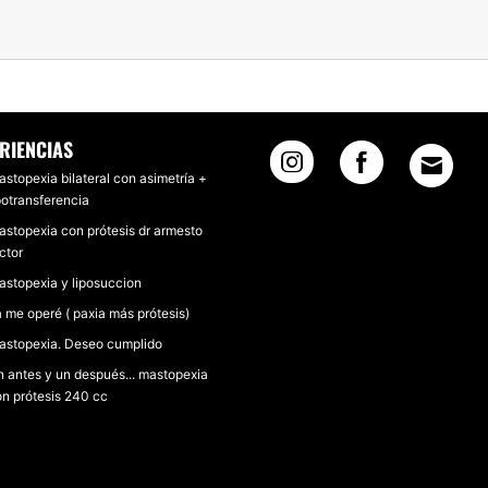
RIENCIAS
stopexia bilateral con asimetría +
potransferencia
stopexia con prótesis dr armesto
ctor
stopexia y liposuccion
 me operé ( paxia más prótesis)
astopexia. Deseo cumplido
 antes y un después... mastopexia
n prótesis 240 cc