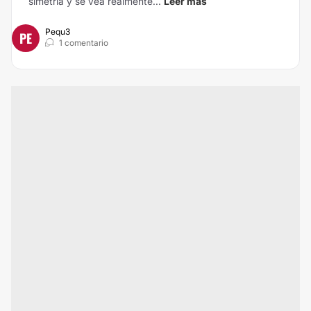
simetria y se vea realmente...
Leer más
Pequ3
PE
1 comentario