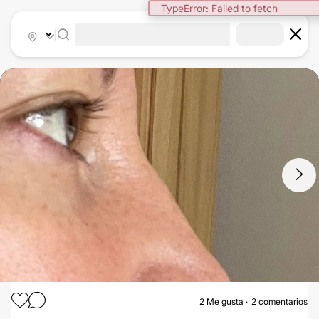
TypeError: Failed to fetch
|
1
/
4
2
Me gusta
2 comentarios
RINOPLASTIA