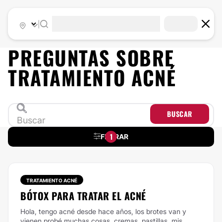
|
PREGUNTAS SOBRE
TRATAMIENTO ACNÉ
BUSCAR
1
FILTRAR
TRATAMIENTO ACNÉ
BÓTOX PARA TRATAR EL ACNÉ
Hola, tengo acné desde hace años, los brotes van y
vienen probé muchas cosas, cremas, pastillas, mis