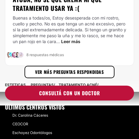
TRATAMIENTO USAR YA :(
Buenas a todas/os,
Estoy desesperada con mi rostro,
cuello y pecho. No es que tenga un acné excesivo, pero
sí la piel extremadamente delicada. Si tengo un granito y
simplemente me paso la uña y me lo rasco, se me hace
un pan rojo en la cara...
Leer más
8 respuestas médicas
VER MÁS PREGUNTAS RESPONDIDAS
ESTETICAS
PREGUNTAS
TRATAMIENTO ACNÉ
CONSULTÁ CON UN DOCTOR
ÚLTIMOS CENTROS VISTOS
Dr. Carolina Cáceres
CEOCOR
Eschoyez Odontólogos