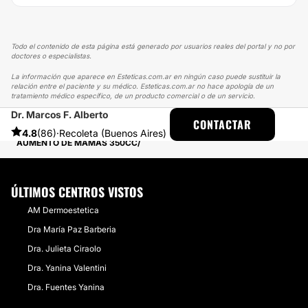
Todo el contenido de esta página está generado por usuarios reales del portal y no por
doctores o especialistas.
La información que aparece en Esteticas.com.ar en ningún caso puede sustituir la
relación entre el paciente y su médico. Esteticas.com.ar no hace apología de un
tratamiento médico específico, de un producto comercial o de un servicio.
Dr. Marcos F. Alberto
ESTETICAS
EXPERIENCIAS
CONTACTAR
EXPERIENCIAS SOBRE AUMENTO MAMAS
4.8
(86)
·
Recoleta (Buenos Aires)
AUMENTO DE MAMAS 350CC
ÚLTIMOS CENTROS VISTOS
AM Dermoestetica
Dra María Paz Barberia
Dra. Julieta Ciraolo
Dra. Yanina Valentini
Dra. Fuentes Yanina