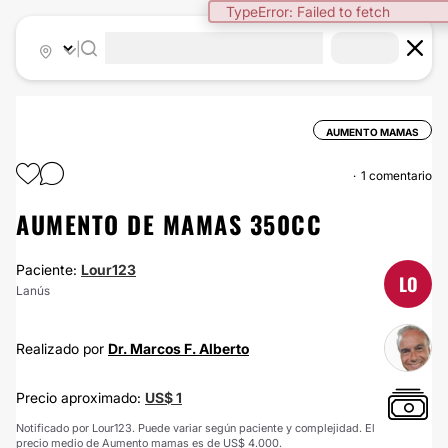
TypeError: Failed to fetch
|
AUMENTO MAMAS
1 comentario
AUMENTO DE MAMAS 350CC
Paciente:
Lour123
LO
Lanús
Realizado por
Dr. Marcos F. Alberto
Precio aproximado:
US$ 1
Notificado por Lour123. Puede variar según paciente y complejidad. El
precio medio de Aumento mamas es de US$ 4.000.