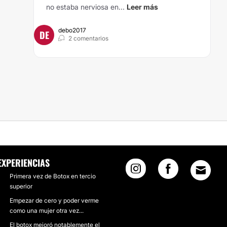
no estaba nerviosa en...
Leer más
debo2017
DE
2 comentarios
EXPERIENCIAS
Primera vez de Botox en tercio
superior
Empezar de cero y poder verme
como una mujer otra vez...
El botox mejoró notablemente el