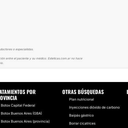
doctores o especialistas.
ción entre el paciente y su médico. Esteticas.com.ar no hace
io.
ENTE RESULTADO
ATAMIENTOS POR
OTRAS BÚSQUEDAS
OVINCIA
Plan nutricional
Botox Capital Federal
Inyecciones dióxido de carbono
Botox Buenos Aires (GBA)
Baipás gástrico
Botox Buenos Aires (provincia)
Borrar cicatrices