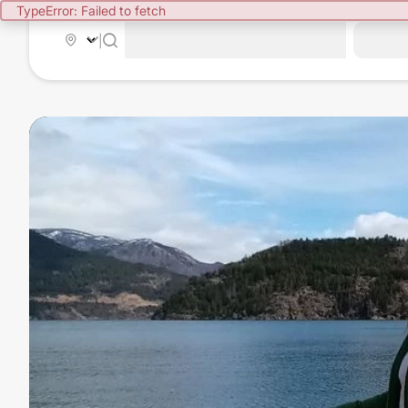
TypeError: Failed to fetch
|