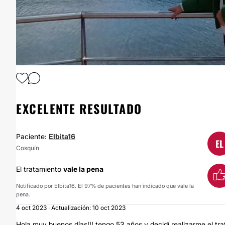
1
/
4
EXCELENTE RESULTADO
Paciente:
Elbita16
EL
Cosquín
El tratamiento
vale la pena
Notificado por Elbita16. El 97% de pacientes han indicado que vale la
pena.
4 oct 2023 · Actualización: 10 oct 2023
Hola muy buenos días!!! tengo 53 años y decidí realizarme el t